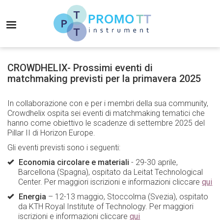
Salta
al
MENU
contenuto
principale
Promo-
TT
CROWDHELIX- Prossimi eventi di
Instrument
matchmaking previsti per la primavera 2025
In collaborazione con e per i membri della sua community,
Crowdhelix ospita sei eventi di matchmaking tematici che
hanno come obiettivo le scadenze di settembre 2025 del
Pillar II di Horizon Europe.
Gli eventi previsti sono i seguenti:
Economia circolare e materiali
- 29-30 aprile,
Barcellona (Spagna), ospitato da Leitat Technological
Center. Per maggiori iscrizioni e informazioni cliccare
qui
Energia
– 12-13 maggio, Stoccolma (Svezia), ospitato
da KTH Royal Institute of Technology. Per maggiori
iscrizioni e informazioni cliccare
qui