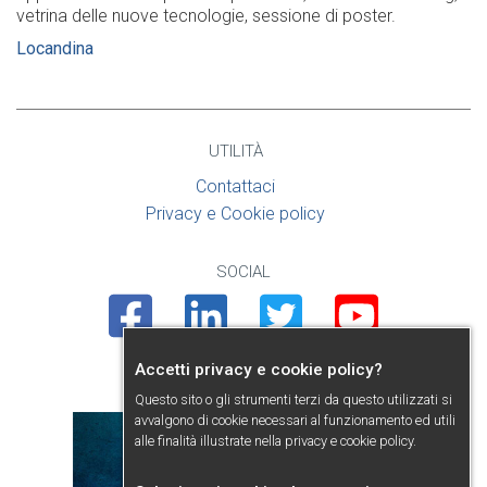
vetrina delle nuove tecnologie, sessione di poster.
Locandina
UTILITÀ
Contattaci
Privacy e Cookie policy
SOCIAL
Facebook
Linkedin
Twitter
Youtube
Accetti privacy e cookie policy?
PRESENTAZIONE
Questo sito o gli strumenti terzi da questo utilizzati si
avvalgono di cookie necessari al funzionamento ed utili
alle finalità illustrate nella
privacy e cookie policy
.