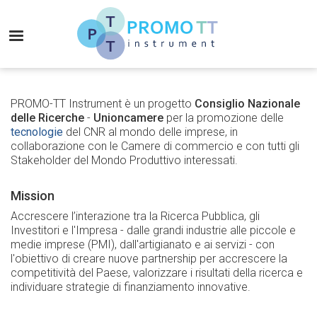
Salta
al
MENU
contenuto
principale
Promo-
TT
Instrument
PROMO-TT Instrument è un progetto
Consiglio Nazionale
delle Ricerche
-
Unioncamere
per la promozione delle
tecnologie
del CNR al mondo delle imprese, in
collaborazione con le Camere di commercio e con tutti gli
Stakeholder del Mondo Produttivo interessati.
Mission
Accrescere l’interazione tra la Ricerca Pubblica, gli
Investitori e l'Impresa - dalle grandi industrie alle piccole e
medie imprese (PMI), dall'artigianato e ai servizi - con
l'obiettivo di creare nuove partnership per accrescere la
competitività del Paese, valorizzare i risultati della ricerca e
individuare strategie di finanziamento innovative.