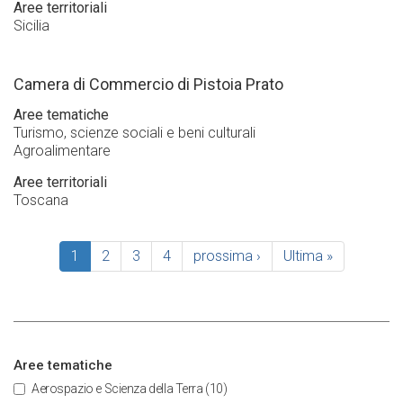
Aree territoriali
Sicilia
Camera di Commercio di Pistoia Prato
Aree tematiche
Turismo, scienze sociali e beni culturali
Agroalimentare
Aree territoriali
Toscana
Pagina
1
Page
2
Page
3
Page
4
Pagina
prossima ›
Ultima
Ultima »
Paginazione
attuale
successiva
pagina
Aree tematiche
Aerospazio e Scienza della Terra
(10)