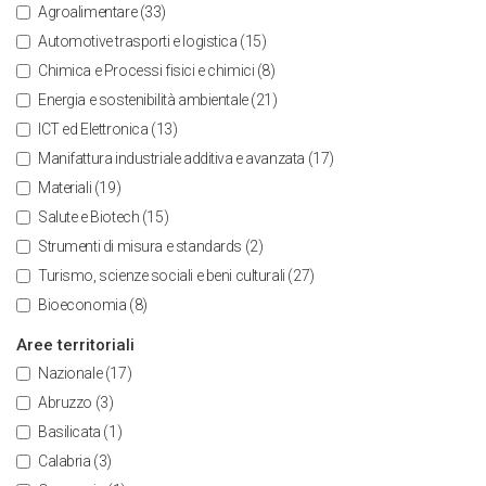
Agroalimentare
(33)
Automotive trasporti e logistica
(15)
Chimica e Processi fisici e chimici
(8)
Energia e sostenibilità ambientale
(21)
ICT ed Elettronica
(13)
Manifattura industriale additiva e avanzata
(17)
Materiali
(19)
Salute e Biotech
(15)
Strumenti di misura e standards
(2)
Turismo, scienze sociali e beni culturali
(27)
Bioeconomia
(8)
Aree territoriali
Nazionale
(17)
Abruzzo
(3)
Basilicata
(1)
Calabria
(3)