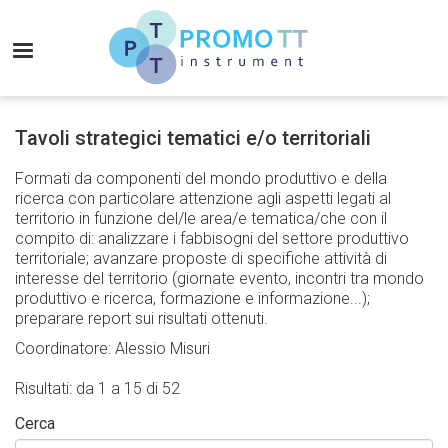
Salta
al
MENU
contenuto
principale
Promo-
TT
Tavoli strategici tematici e/o territoriali
Instrument
Formati da componenti del mondo produttivo e della
ricerca con particolare attenzione agli aspetti legati al
territorio in funzione del/le area/e tematica/che con il
compito di: analizzare i fabbisogni del settore produttivo
territoriale; avanzare proposte di specifiche attività di
interesse del territorio (giornate evento, incontri tra mondo
produttivo e ricerca, formazione e informazione...);
preparare report sui risultati ottenuti.
Coordinatore: Alessio Misuri
Risultati: da 1 a 15 di 52
Cerca