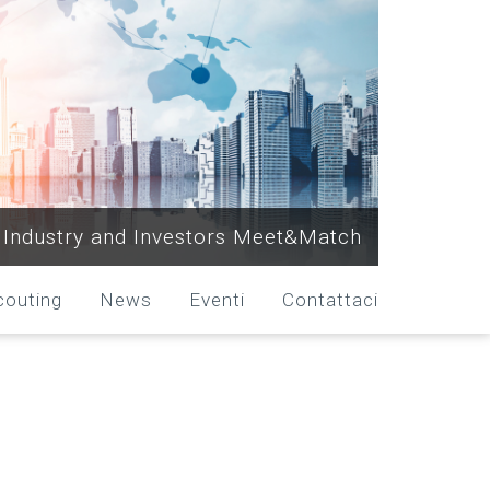
Industry and Investors Meet&Match
couting
News
Eventi
Contattaci