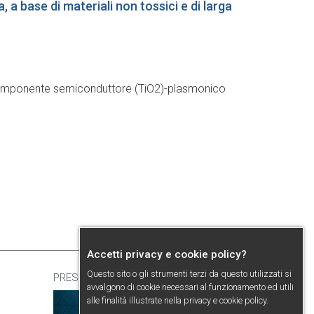
a base di materiali non tossici e di larga
ticomponente semiconduttore (TiO2)-plasmonico
Accetti privacy e cookie policy?
Questo sito o gli strumenti terzi da questo utilizzati si
PRESENTAZIONE
avvalgono di cookie necessari al funzionamento ed utili
alle finalità illustrate nella
privacy e cookie policy
.