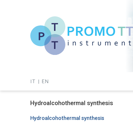
Salta
al
contenuto
principale
Promo-
TT
IT
EN
Instrument
Hydroalcohothermal synthesis
Hydroalcohothermal synthesis