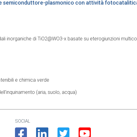
e semiconduttore-plasmonico con attività fotocatalitica, 
loidali inorganiche di TiO2@WO3-x basate su eterogiunzioni mul
tenibili e chimica verde
ell'inquinamento (aria, suolo, acqua)
SOCIAL
Facebook
Linkedin
Twitter
Youtube