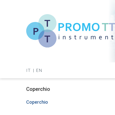
Salta
al
contenuto
principale
Promo-
TT
IT
EN
Instrument
Coperchio
Coperchio