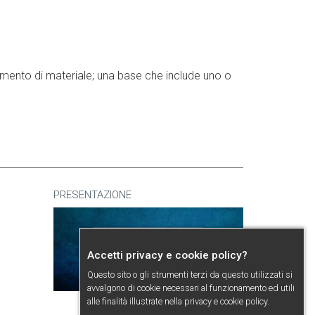
ornimento di materiale; una base che include uno o
PRESENTAZIONE
Accetti privacy e cookie policy?
Questo sito o gli strumenti terzi da questo utilizzati si
avvalgono di cookie necessari al funzionamento ed utili
alle finalità illustrate nella
privacy e cookie policy
.