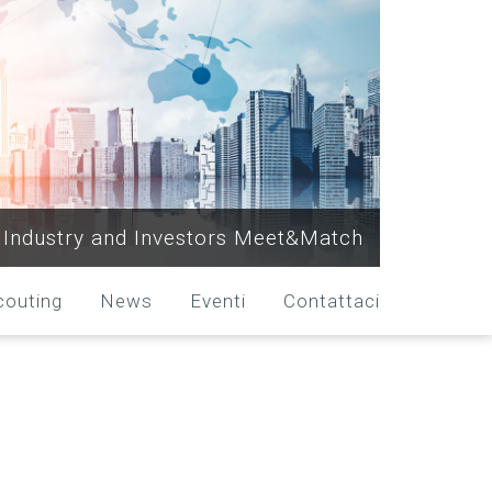
Industry and Investors Meet&Match
couting
News
Eventi
Contattaci