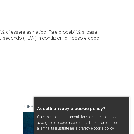
tà di essere asmatico. Tale probabilità si basa
rimo secondo (FEV
) in condizioni di riposo e dopo
1
PRESENTAZIONE
Accetti privacy e cookie policy?
Questo sito o gli strumenti terzi da questo utilizzati si
avvalgono di cookie necessari al funzionamento ed utili
alle finalità illustrate nella
privacy e cookie policy
.