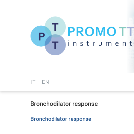
Salta
al
contenuto
principale
Promo-
TT
IT
EN
Instrument
Bronchodilator response
Bronchodilator response