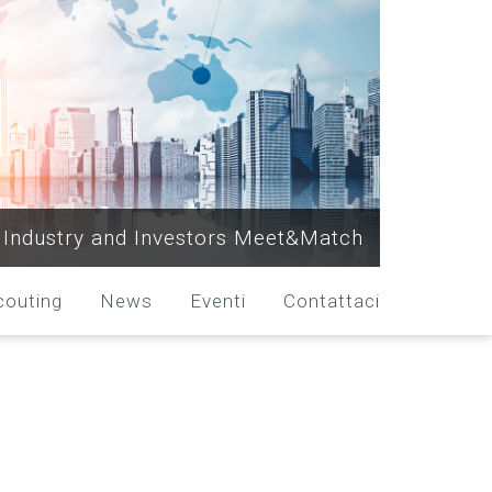
Industry and Investors Meet&Match
couting
News
Eventi
Contattaci