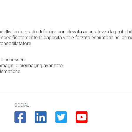
llistico in grado di fornire con elevata accuratezza la probabili
 più specificatamente la capacità vitale forzata espiratoria nel p
roncodilatatore.
te e benessere
immagini e bioimaging avanzato
elematiche
SOCIAL
Facebook
Linkedin
Twitter
Youtube