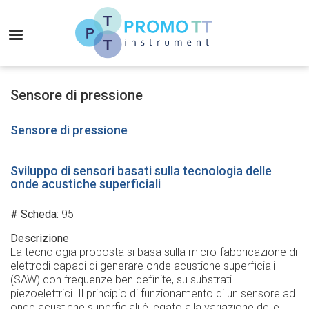
Salta
al
MENU
contenuto
principale
Promo-
TT
Sensore di pressione
Instrument
Sensore di pressione
Sviluppo di sensori basati sulla tecnologia delle
onde acustiche superficiali
# Scheda
95
Descrizione
La tecnologia proposta si basa sulla micro-fabbricazione di
elettrodi capaci di generare onde acustiche superficiali
(SAW) con frequenze ben definite, su substrati
piezoelettrici. Il principio di funzionamento di un sensore ad
onde acustiche superficiali è legato alla variazione delle