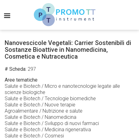
Salta
al
MENU
contenuto
principale
Promo-
TT
Nanovescicole Vegetali: Carrier Sostenibili di
Instrument
Sostanze Bioattive in Nanomedicina,
Cosmetica e Nutraceutica
# Scheda
297
Aree tematiche
Salute e Biotech / Micro e nanotecnologie legate alle
scienze biologiche
Salute e Biotech / Tecnologie biomediche
Salute e Biotech / Nuove terapie
Agroalimentare / Nutrizione e salute
Salute e Biotech / Nanomedicina
Salute e Biotech / Sviluppo di nuovi farmaci
Salute e Biotech / Medicina rigenerativa
Salute e Biotech / Cosmesi