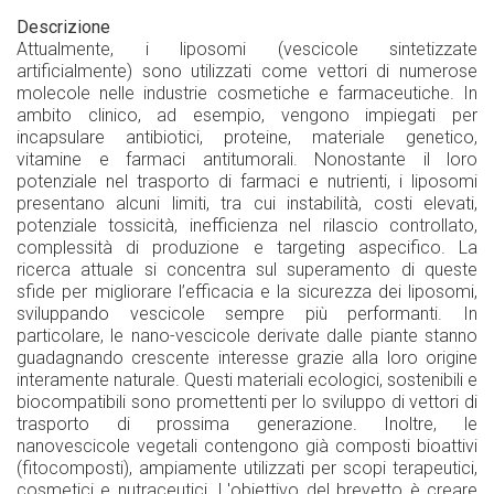
Descrizione
Attualmente, i liposomi (vescicole sintetizzate
artificialmente) sono utilizzati come vettori di numerose
molecole nelle industrie cosmetiche e farmaceutiche. In
ambito clinico, ad esempio, vengono impiegati per
incapsulare antibiotici, proteine, materiale genetico,
vitamine e farmaci antitumorali. Nonostante il loro
potenziale nel trasporto di farmaci e nutrienti, i liposomi
presentano alcuni limiti, tra cui instabilità, costi elevati,
potenziale tossicità, inefficienza nel rilascio controllato,
complessità di produzione e targeting aspecifico. La
ricerca attuale si concentra sul superamento di queste
sfide per migliorare l’efficacia e la sicurezza dei liposomi,
sviluppando vescicole sempre più performanti. In
particolare, le nano-vescicole derivate dalle piante stanno
guadagnando crescente interesse grazie alla loro origine
interamente naturale. Questi materiali ecologici, sostenibili e
biocompatibili sono promettenti per lo sviluppo di vettori di
trasporto di prossima generazione. Inoltre, le
nanovescicole vegetali contengono già composti bioattivi
(fitocomposti), ampiamente utilizzati per scopi terapeutici,
cosmetici e nutraceutici. L'obiettivo del brevetto è creare