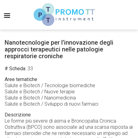
Salta
al
MENU
contenuto
principale
Promo-
TT
Nanotecnologie per l’innovazione degli
Instrument
approcci terapeutici nelle patologie
respiratorie croniche
# Scheda
33
Aree tematiche
Salute e Biotech / Tecnologie biomediche
Salute e Biotech / Nuove terapie
Salute e Biotech / Nanomedicina
Salute e Biotech / Sviluppo di nuovi farmaci
Descrizione
Le forme più severe di asma e Broncopatia Cronica
Ostruttiva (BPCO) sono associate ad una scarsa risposta ai
farmaci steroidei che ne rende necessario un impiego ad