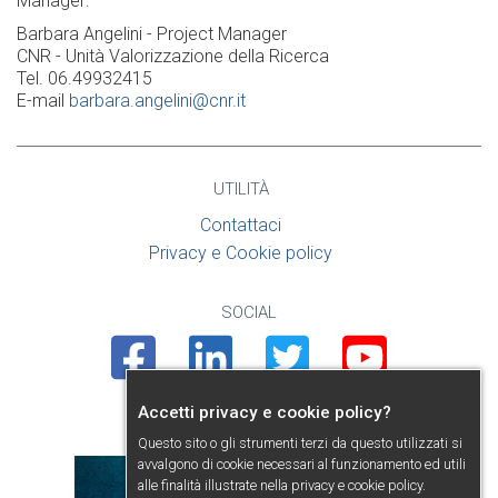
Manager:
Barbara Angelini - Project Manager
CNR - Unità Valorizzazione della Ricerca
Tel. 06.49932415
E-mail
barbara.angelini@cnr.it
UTILITÀ
Contattaci
Privacy e Cookie policy
SOCIAL
Facebook
Linkedin
Twitter
Youtube
Accetti privacy e cookie policy?
PRESENTAZIONE
Questo sito o gli strumenti terzi da questo utilizzati si
avvalgono di cookie necessari al funzionamento ed utili
alle finalità illustrate nella
privacy e cookie policy
.