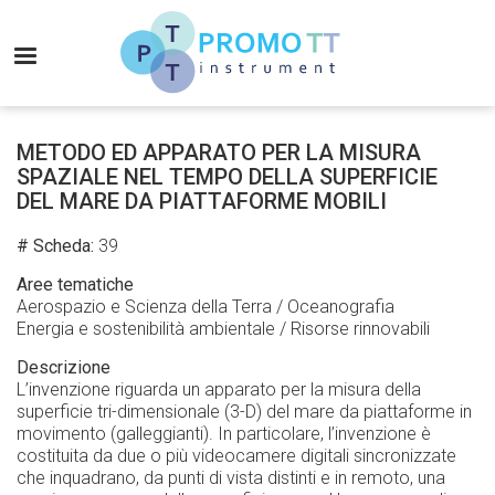
Salta
al
MENU
contenuto
principale
Promo-
TT
METODO ED APPARATO PER LA MISURA
Instrument
SPAZIALE NEL TEMPO DELLA SUPERFICIE
DEL MARE DA PIATTAFORME MOBILI
# Scheda
39
Aree tematiche
Aerospazio e Scienza della Terra / Oceanografia
Energia e sostenibilità ambientale / Risorse rinnovabili
Descrizione
L’invenzione riguarda un apparato per la misura della
superficie tri-dimensionale (3-D) del mare da piattaforme in
movimento (galleggianti). In particolare, l’invenzione è
costituita da due o più videocamere digitali sincronizzate
che inquadrano, da punti di vista distinti e in remoto, una