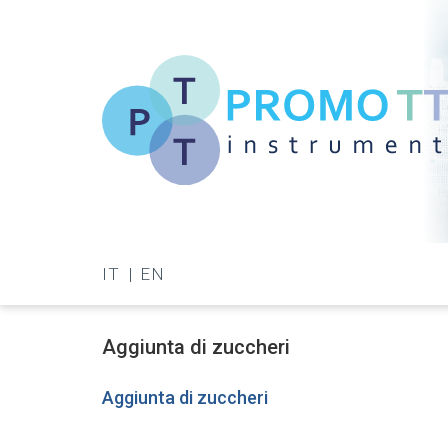
Salta
al
contenuto
principale
Promo-
TT
IT
EN
Instrument
Aggiunta di zuccheri
Aggiunta di zuccheri