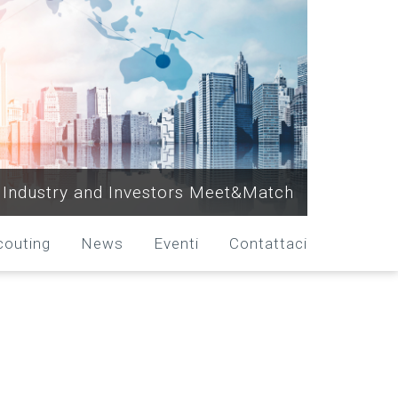
Industry and Investors Meet&Match
couting
News
Eventi
Contattaci