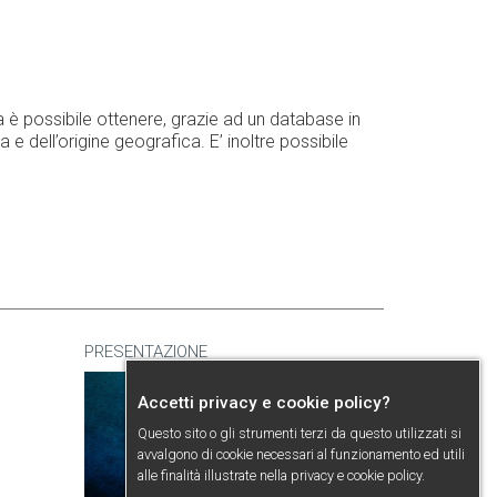
 è possibile ottenere, grazie ad un database in
 e dell’origine geografica. E’ inoltre possibile
PRESENTAZIONE
Accetti privacy e cookie policy?
Questo sito o gli strumenti terzi da questo utilizzati si
avvalgono di cookie necessari al funzionamento ed utili
alle finalità illustrate nella
privacy e cookie policy
.