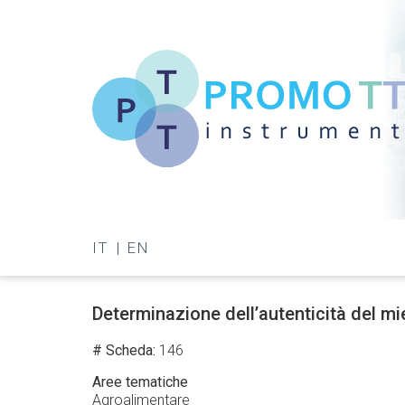
Salta
al
contenuto
principale
Promo-
TT
IT
EN
Instrument
Determinazione dell’autenticità del mi
# Scheda
146
Aree tematiche
Agroalimentare