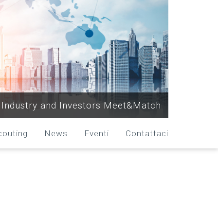
Industry and Investors Meet&Match
couting
News
Eventi
Contattaci