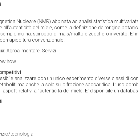
i
netica Nucleare (NMR) abbinata ad analisi statistica multivariata
all’autenticità del miele, come la definizione dell’origine botanica
esempio inulina, sciroppo di mais/malto e zucchero invertito. E’ inf
 con apicoltura convenzionale.
ia
Agroalimentare
Servizi
now how
ompetitivi
sibile analizzare con un unico esperimento diverse classi di co
metaboliti ma anche la sola sulla frazione saccaridica. L’uso com
i aspetti relativi all’autenticità del miele. E’ disponibile un datab
ti
izio/tecnologia