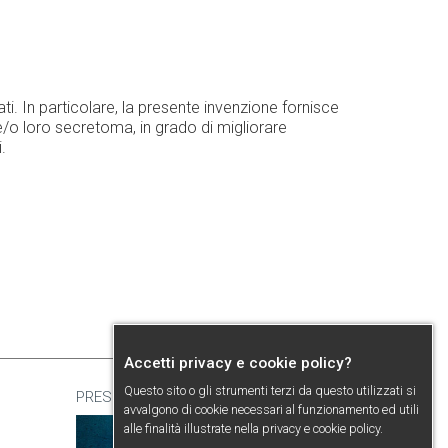
i. In particolare, la presente invenzione fornisce
e/o loro secretoma, in grado di migliorare
.
Accetti privacy e cookie policy?
Questo sito o gli strumenti terzi da questo utilizzati si
PRESENTAZIONE
avvalgono di cookie necessari al funzionamento ed utili
alle finalità illustrate nella
privacy e cookie policy
.