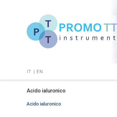
Salta
al
contenuto
principale
Promo-
TT
IT
EN
Instrument
Acido ialuronico
Acido ialuronico