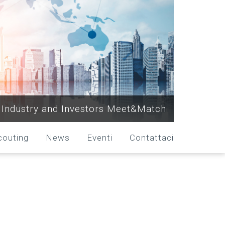
Industry and Investors Meet&Match
couting
News
Eventi
Contattaci