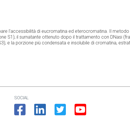
 l'accessibilità di eucromatina ed eterocromatina. Il metodo si
azione S1); il surnatante ottenuto dopo il trattamento con DNasi (
3); e la porzione più condensata e insolubile di cromatina, estrat
SOCIAL
Facebook
Linkedin
Twitter
Youtube