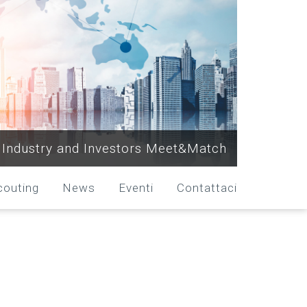
Industry and Investors Meet&Match
couting
News
Eventi
Contattaci