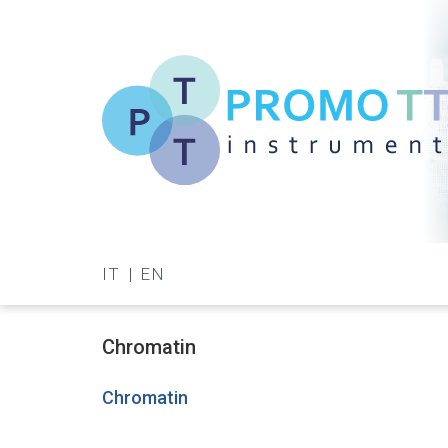
Salta
al
contenuto
principale
Promo-
TT
IT
EN
Instrument
Chromatin
Chromatin