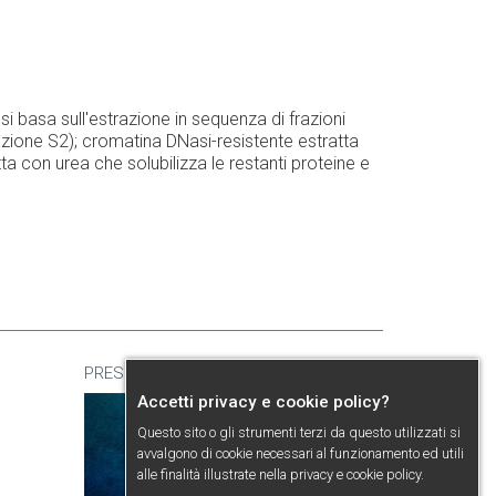
 basa sull'estrazione in sequenza di frazioni
frazione S2); cromatina DNasi-resistente estratta
ta con urea che solubilizza le restanti proteine e
PRESENTAZIONE
Accetti privacy e cookie policy?
Questo sito o gli strumenti terzi da questo utilizzati si
avvalgono di cookie necessari al funzionamento ed utili
alle finalità illustrate nella
privacy e cookie policy
.