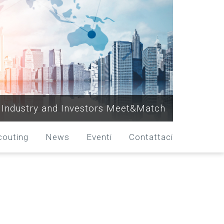
Industry and Investors Meet&Match
couting
News
Eventi
Contattaci