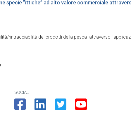
une specie ”ittiche” ad alto valore commerciale attravers
bilità/rintracciabilità dei prodotti della pesca attraverso l’applic
i
SOCIAL
Facebook
Linkedin
Twitter
Youtube