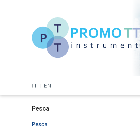
Salta
al
contenuto
principale
Promo-
TT
IT
EN
Instrument
Pesca
Pesca