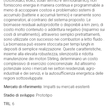
(fotovoltaici, eolici, solari termici e termodinamici), non
forniscono energia in maniera continua e programmabile a
meno di accoppiare costosi e problematici sistemi di
accumulo (batterie e accumuli termici) e raramente sono
cogeneratori, al contrario del sistema proposto. Le
biomasse residuali autoprodotte o disponibili a km zero, di
costo molto contenuto o addirittura negativo (risparmio sui
costi di smaltimento), attraverso semplici pretrattamenti,
sono utilizzate con successo nei combustori a letto fluido .
La biomassa può essere stoccata per tempi lunghi in
depositi di semplice realizzazione. Queste caratteristiche,
insieme alla elevata robustezza, silenziosità e ridotta
manutenzione dei motori Stirling, determinano un costo
complessivo di esercizio concorrenziale. Ad altissimo
potenziale sono i mercati nei settori residenziali, agro-
industriali e dei servizi, e la autosufficienza energetica delle
regioni sottosviluppate.
Mercato di riferimento
Impatti su mercati esistenti
Stadio di sviluppo
Prototipo
TRL
6