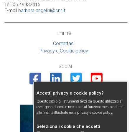
Tel. 06.49932415
E-mail
barbara.angelini@cnr.it
UTILITÀ
Contattaci
Privacy e Cookie policy
SOCIAL
Facebook
Linkedin
Twitter
Youtube
Accetti privacy e cookie policy?
PRESENTAZIONE
Questo sito o gli strumenti terzi da questo utilizzati si
avvalgono di cookie necessari al funzionamento ed utili
alle finalità illustrate nella
privacy e cookie policy
.
Seleziona i cookie che accetti