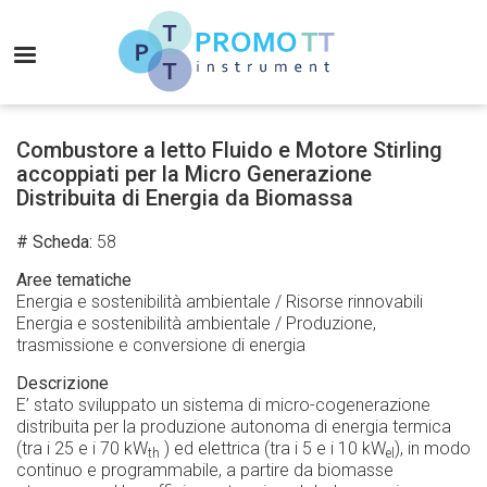
Salta
al
MENU
contenuto
principale
Promo-
TT
Combustore a letto Fluido e Motore Stirling
Instrument
accoppiati per la Micro Generazione
Distribuita di Energia da Biomassa
# Scheda
58
Aree tematiche
Energia e sostenibilità ambientale / Risorse rinnovabili
Energia e sostenibilità ambientale / Produzione,
trasmissione e conversione di energia
Descrizione
E’ stato sviluppato un sistema di micro-cogenerazione
distribuita per la produzione autonoma di energia termica
(tra i 25 e i 70 kW
) ed elettrica (tra i 5 e i 10 kW
), in modo
th
el
continuo e programmabile, a partire da biomasse