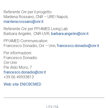
Referente Cnr per il progetto:
Marilena Rossano, CNR – UREI Napoli,
marilena.rossano@cnr.it
Referente Cnr per PPI4MED Living Lab:
Barbara Angelini, CNR-UVR,
barbara.angelini@cnr.it
PPI4MED Communication:
Francesco Donadio, Cnr – Urei,
francesco.donadio@cnr.it
Per informazioni:
Francesco Donadio
Cnr-Urei
P.le Aldo Moro, 7
francesco.donadio@cnr.it
+39 06 49933813
Web site ENICBCMED
UTILITÀ