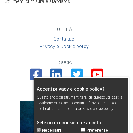
Strumenti di misura e standards
UTILITÀ
Contattaci
Privacy e Cookie policy
SOCIAL
Facebook
Linkedin
Twitter
Youtube
Accetti privacy e cookie policy?
PRESENTAZIONE
Questo sito o gli strumenti terzi da questo utilizzati si
avvalgono di cookie necessari al funzionamento ed utili
alle finalità illustrate nella
privacy e cookie policy
.
Seleziona i cookie che accetti
Necessari
Preferenze