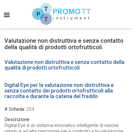
Salta
al
MENU
contenuto
principale
Promo-
TT
Valutazione non distruttiva e senza contatto
Instrument
della qualità di prodotti ortofrutticoli
Valutazione non distruttiva e senza contatto della
qualità di prodotti ortofrutticoli
Digital Eye per la valutazione non-distruttiva e
senza contatto dei prodotti ortofrutticoli alla
raccolta e durante la catena del freddo
# Scheda
254
Descrizione
Digital Eye è un sistema innovativo intelligente di visione
rapido e ad alta precisione per il controllo e la valutazione