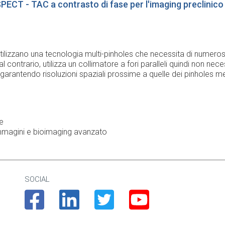
PECT - TAC a contrasto di fase per l'imaging preclinico
utilizzano una tecnologia multi-pinholes che necessita di numerosi t
contrario, utilizza un collimatore a fori paralleli quindi non nece
 garantendo risoluzioni spaziali prossime a quelle dei pinholes m
e
immagini e bioimaging avanzato
SOCIAL
Facebook
Linkedin
Twitter
Youtube