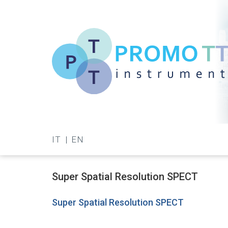
Salta
al
contenuto
principale
Promo-
TT
IT
EN
Instrument
Super Spatial Resolution SPECT
Super Spatial Resolution SPECT