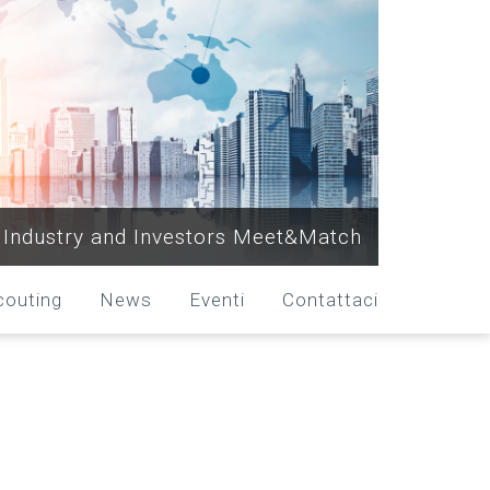
Industry and Investors Meet&Match
couting
News
Eventi
Contattaci